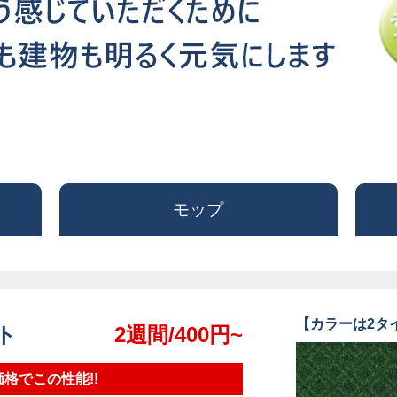
モップ
【カラーは2タ
ット
2週間/400円~
格でこの性能!!