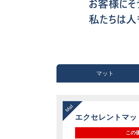
マット
エクセレントマ
この価