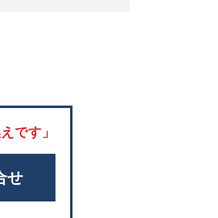
換えです」
合せ