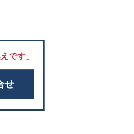
換えです」
合せ