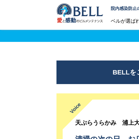
院内感染防止
ベルが選ば
BELL
天ぷらうらかみ 浦上