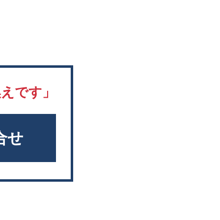
換えです」
合せ