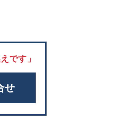
換えです」
合せ