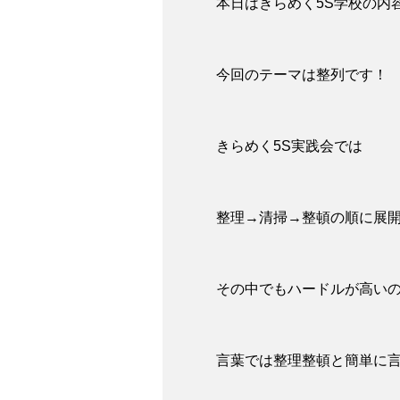
本日はきらめく5S学校の内
今回のテーマは整列です！
きらめく5S実践会では
整理→清掃→整頓の順に展
その中でもハードルが高い
言葉では整理整頓と簡単に