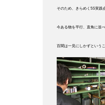
そのため、きらめく5S実践
今ある物を平行、直角に並
百聞は一見にしかずという