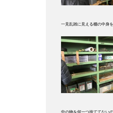
一見乱雑に見える棚の中身
中の物を何一つ捨ててない