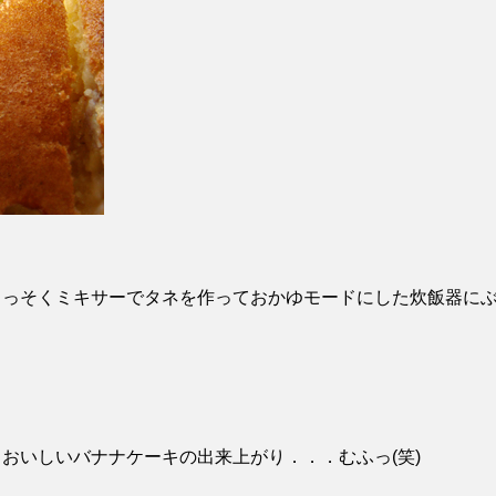
さっそくミキサーでタネを作っておかゆモードにした炊飯器に
おいしいバナナケーキの出来上がり．．．むふっ(笑)