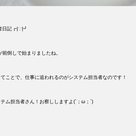
日記┏|∵|┛
ンが前倒しで始まりましたね。
ってことで、仕事に追われるのがシステム担当者なのです！
ム担当者さん！お察ししますよ(´；ω；`)