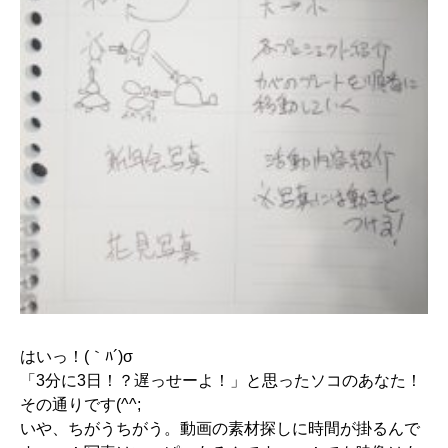
はいっ！(｀ﾊ´)σ
「3分に3日！？遅っせーよ！」と思ったソコのあなた！
その通りです(^^;
いや、ちがうちがう。動画の素材探しに時間が掛るんで