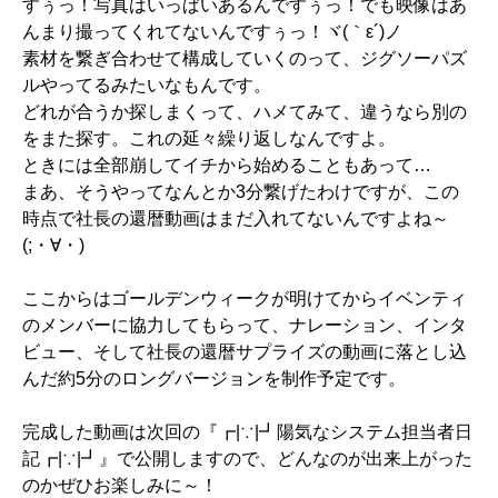
すぅっ！写真はいっぱいあるんですぅっ！でも映像はあ
んまり撮ってくれてないんですぅっ！ヾ(｀ε´)ノ
素材を繋ぎ合わせて構成していくのって、ジグソーパズ
ルやってるみたいなもんです。
どれが合うか探しまくって、ハメてみて、違うなら別の
をまた探す。これの延々繰り返しなんですよ。
ときには全部崩してイチから始めることもあって…
まあ、そうやってなんとか3分繋げたわけですが、この
時点で社長の還暦動画はまだ入れてないんですよね～
(;・∀・)
ここからはゴールデンウィークが明けてからイベンティ
のメンバーに協力してもらって、ナレーション、インタ
ビュー、そして社長の還暦サプライズの動画に落とし込
んだ約5分のロングバージョンを制作予定です。
完成した動画は次回の『┏|∵|┛陽気なシステム担当者日
記┏|∵|┛』で公開しますので、どんなのが出来上がった
のかぜひお楽しみに～！